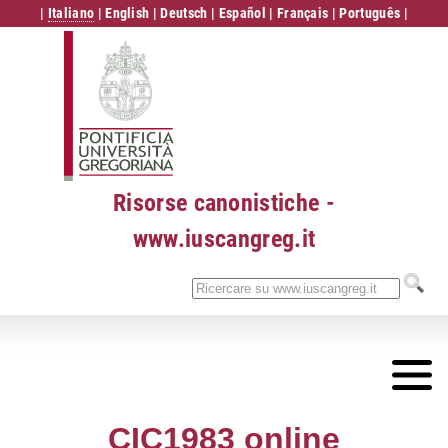
|
Italiano
|
English
|
Deutsch
|
Español
|
Français
|
Português
|
Risorse canonistiche -
www.iuscangreg.it
CIC1983 online