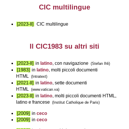
CIC multilingue
[2023-II]
CIC multilingue
Il CIC1983 su altri siti
[2023-II]
in
latino
, con navigazione
(Stefan Ihli)
[1983]
in
latino
, molti piccoli documenti
HTML
(Intratext)
[2021-II]
in
latino
, sette documenti
HTML
(www.vatican.va)
[2023-II]
in
latino
, molti piccoli documenti HTML,
latino e francese
(Institut Catholique de Paris)
[2009]
in
ceco
[2009]
in
ceco