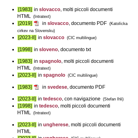
[1983]
in
slovacco
, molti piccoli documenti
HTML
(Intratext)
[2019]
in
slovacco
, documento PDF
(Katolícka
cirkev na Slovensku)
[2023-II]
in
slovacco
(CIC multilingue)
[1998]
in
sloveno
, documento txt
[1983]
in
spagnolo
, molti piccoli documenti
HTML
(Intratext)
[2023-II]
in
spagnolo
(CIC multilingue)
[1983]
in
svedese
, documento PDF
[2023-II]
in
tedesco
, con navigazione
(Stefan Ihli)
[1998]
in
tedesco
, molti piccoli documenti
HTML
(Intratext)
[2023-II]
in
ungherese
, molti piccoli documenti
HTML