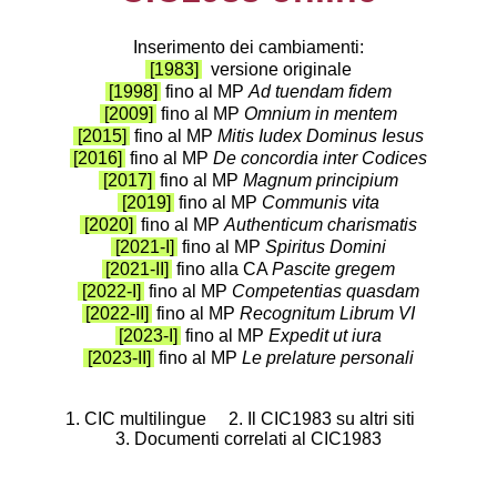
Inserimento dei cambiamenti:
[1983]
versione originale
[1998]
fino al
MP
Ad tuendam fidem
[2009]
fino al
MP
Omnium in mentem
[2015]
fino al
MP
Mitis Iudex Dominus Iesus
[2016]
fino al
MP
De concordia inter Codices
[2017]
fino al
MP
Magnum principium
[2019]
fino al
MP
Communis vita
[2020]
fino al
MP
Authenticum charismatis
[2021-I]
fino al
MP
Spiritus Domini
[2021-II]
fino alla
CA
Pascite gregem
[2022-I]
fino al
MP
Competentias quasdam
[2022-II]
fino al
MP
Recognitum Librum VI
[2023-I]
fino al
MP
Expedit ut iura
[2023-II]
fino al
MP
Le prelature personali
1.
CIC multilingue
2.
Il CIC1983 su altri siti
3.
Documenti correlati al CIC1983