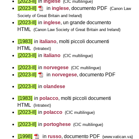
[2023-II]
in
inglese
(CIC multilingue)
[2023-II]
in
inglese
, documento PDF
(Canon Law
Society of Great Britain and Ireland)
[2023-II]
in
inglese
, un grande documento
HTML
(Canon Law Society of Great Britain and Ireland)
[1983]
in
italiano
, molti piccoli documenti
HTML
(Intratext)
[2023-II]
in
italiano
(CIC multilingue)
[2023-II]
in
norvegese
(CIC multilingue)
[2023-II]
in
norvegese
, documento PDF
[2023-II]
in
olandese
[1983]
in
polacco
, molti piccoli documenti
HTML
(Intratext)
[2023-II]
in
polacco
(CIC multilingue)
[2023-II]
in
portoghese
(CIC multilingue)
[1998]
in
russo
, documento PDF
(www.vatican.va)