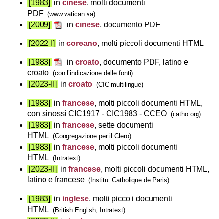
[1983]
in
cinese
, molti documenti
PDF
(www.vatican.va)
[2009]
in
cinese
, documento PDF
[2022-I]
in
coreano
, molti piccoli documenti HTML
[1983]
in
croato
, documento PDF, latino e
croato
(con l’indicazione delle fonti)
[2023-II]
in
croato
(CIC multilingue)
[1983]
in
francese
, molti piccoli documenti HTML,
con sinossi CIC1917 - CIC1983 - CCEO
(catho.org)
[1983]
in
francese
, sette documenti
HTML
(Congregazione per il Clero)
[1983]
in
francese
, molti piccoli documenti
HTML
(Intratext)
[2023-II]
in
francese
, molti piccoli documenti HTML,
latino e francese
(Institut Catholique de Paris)
[1983]
in
inglese
, molti piccoli documenti
HTML
(British English, Intratext)